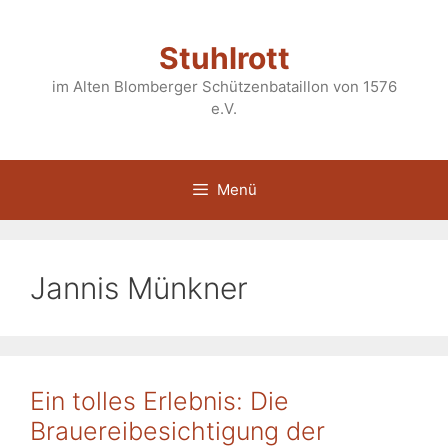
Zum
Inhalt
Stuhlrott
springen
im Alten Blomberger Schützenbataillon von 1576
e.V.
Menü
Jannis Münkner
Ein tolles Erlebnis: Die
Brauereibesichtigung der