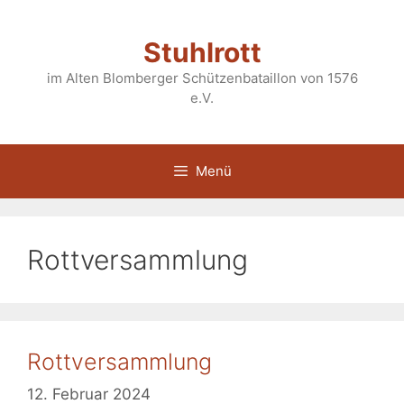
Zum
Inhalt
Stuhlrott
springen
im Alten Blomberger Schützenbataillon von 1576
e.V.
Menü
Rottversammlung
Rottversammlung
12. Februar 2024