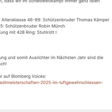
gt, dass wir im Schießwettkampf immer ganz oben
er Altersklasse 46-99: Schützenbruder Thomas Kämper
-45: Schützenbruder Robin Münch
ng mit 428 Ring: Stuhlrott I
ng und somit Ausrichter im Nächsten Jahr sind die
sch!
ihr auf Blomberg Voices:
tadtmeisterschaften-2025-im-luftgewehrschiessen-