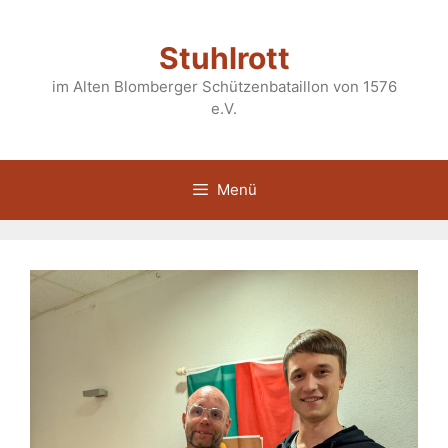
Zum
Inhalt
Stuhlrott
springen
im Alten Blomberger Schützenbataillon von 1576
e.V.
Menü