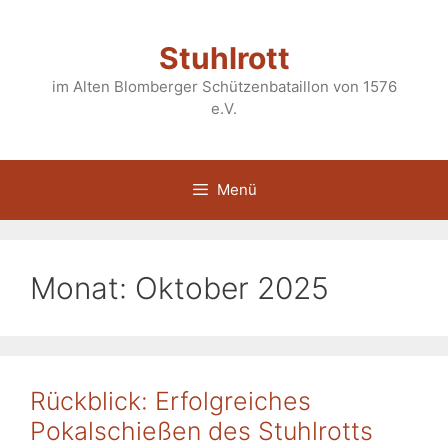
Zum
Inhalt
Stuhlrott
springen
im Alten Blomberger Schützenbataillon von 1576
e.V.
Menü
Monat:
Oktober 2025
Rückblick: Erfolgreiches
Pokalschießen des Stuhlrotts