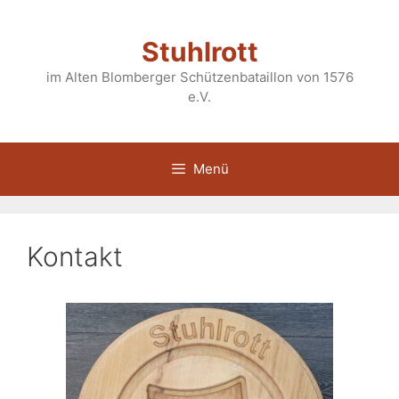
Zum
Inhalt
Stuhlrott
springen
im Alten Blomberger Schützenbataillon von 1576
e.V.
Menü
Kontakt