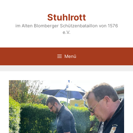
Zum
Inhalt
Stuhlrott
springen
im Alten Blomberger Schützenbataillon von 1576
e.V.
Menü